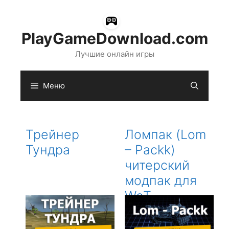
Перейти
к
содержимому
PlayGameDownload.com
Лучшие онлайн игры
Меню
Трейнер
Ломпак (Lom
Тундра
– Packk)
читерский
модпак для
WoT