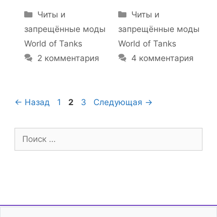
Рубрики
Рубрики
Читы и
Читы и
запрещённые моды
запрещённые моды
World of Tanks
World of Tanks
2 комментария
4 комментария
Страница
Страница
Страница
←
Назад
1
2
3
Следующая
→
Поиск: