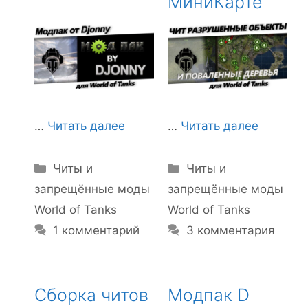
МиниКарте
…
Читать далее
…
Читать далее
Рубрики
Рубрики
Читы и
Читы и
запрещённые моды
запрещённые моды
World of Tanks
World of Tanks
1 комментарий
3 комментария
Сборка читов
Модпак D