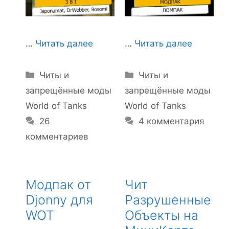
…
Читать далее
…
Читать далее
Рубрики
Рубрики
Читы и
Читы и
запрещённые моды
запрещённые моды
World of Tanks
World of Tanks
26
4 комментария
комментариев
Модпак от
Чит
Djonny для
Разрушенные
WOT
Объекты на