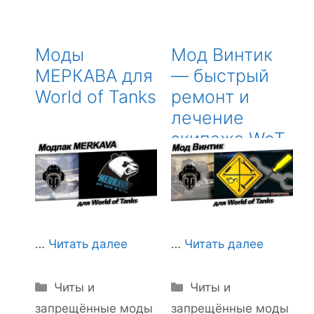
Моды
Мод Винтик
МЕРКАВА для
— быстрый
World of Tanks
ремонт и
лечение
экипажа WoT
…
Читать далее
…
Читать далее
Рубрики
Рубрики
Читы и
Читы и
запрещённые моды
запрещённые моды