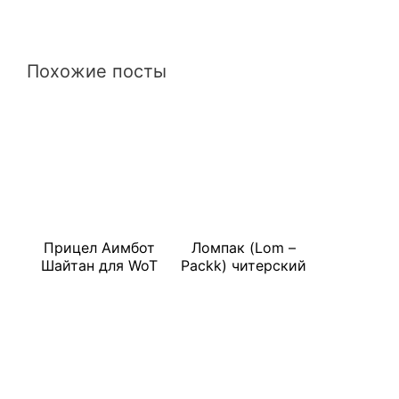
Похожие посты
Прицел Аимбот
Ломпак (Lom –
Шайтан для WoT
Packk) читерский
модпак для WoT