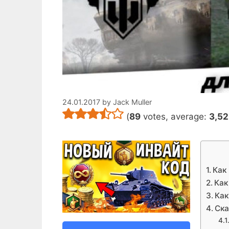
24.01.2017
by
Jack Muller
(
89
votes, average:
3,52
Как
Как
Как
Ска