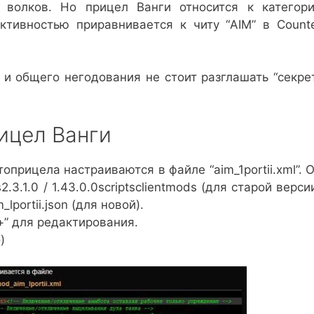
 волков. Но прицел Ванги относится к категор
ктивностью приравнивается к читу “AIM” в Count
и общего негодования не стоит разглашать “секре
ицел Ванги
прицела настраиваются в файле “aim_1portii.xml”. 
3.1.0 / 1.43.0.0scriptsclientmods (для старой верси
lportii.json (для новой).
+” для редактирования.
)