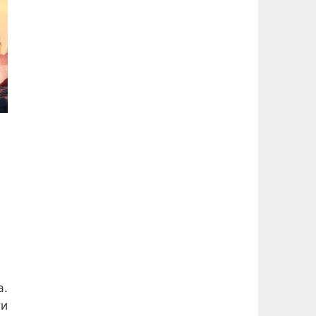
а.
ти