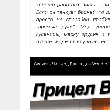
хорошо работает лишь если 
Если он танкует бронёй, то 
просто не способен проби
“прямые руки”. Мод убер
гусеницы, маску орудия и т
лучше сводится вручную, ест
Скачать Чит мод Ванга для World of