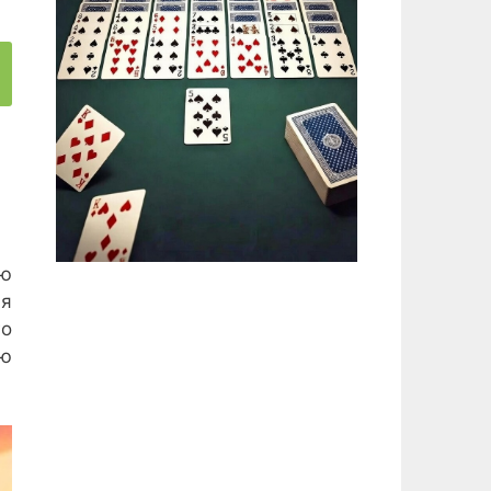
сю
ля
го
ую