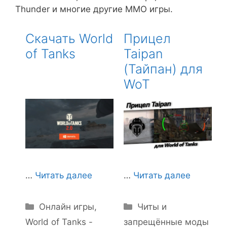
Thunder и многие другие MMO игры.
Скачать World
Прицел
of Tanks
Taipan
(Тайпан) для
WoT
…
Читать далее
…
Читать далее
Рубрики
Рубрики
Онлайн игры
,
Читы и
World of Tanks -
запрещённые моды