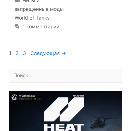
Читы и
запрещённые моды
World of Tanks
1 комментарий
Страница
Страница
Страница
1
2
3
Следующая
→
Поиск: