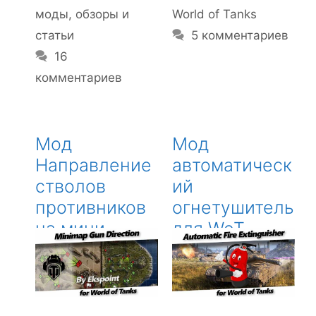
моды, обзоры и
World of Tanks
статьи
5 комментариев
16
комментариев
Мод
Мод
Направление
автоматическ
стволов
ий
противников
огнетушитель
на мини-
для WoT
карте от
Ekspoint