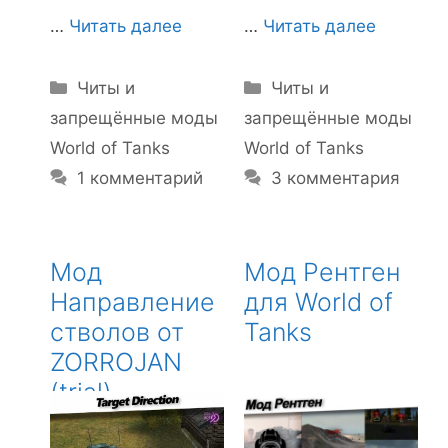
…
Читать далее
…
Читать далее
Рубрики
Рубрики
Читы и
Читы и
запрещённые моды
запрещённые моды
World of Tanks
World of Tanks
1 комментарий
3 комментария
Мод
Мод Рентген
Направление
для World of
стволов от
Tanks
ZORROJAN
(trial)