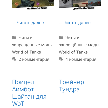
…
Читать далее
…
Читать далее
Рубрики
Рубрики
Читы и
Читы и
запрещённые моды
запрещённые моды
World of Tanks
World of Tanks
4 комментария
2 комментария
Прицел
Трейнер
Аимбот
Тундра
Шайтан для
WoT